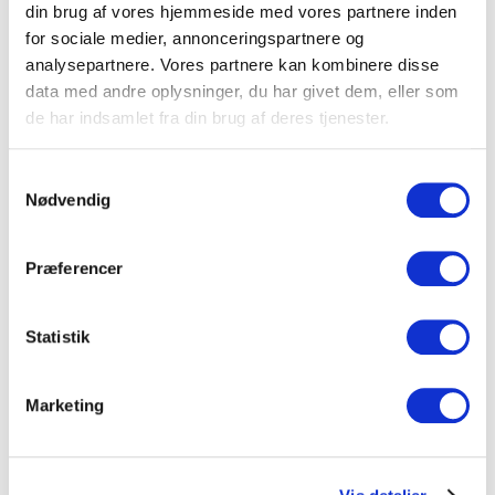
din brug af vores hjemmeside med vores partnere inden
bedes I kontakte Kristoffer Nygaard på forhånd.
for sociale medier, annonceringspartnere og
Mail:
kn@bjerringbro-silkeborg.dk
Tlf.: 2818 6914
analysepartnere. Vores partnere kan kombinere disse
data med andre oplysninger, du har givet dem, eller som
de har indsamlet fra din brug af deres tjenester.
1. Antal billetter
Samtykkevalg
Nødvendig
Har du en billetkode?
Præferencer
2. Placering
Statistik
Marketing
3. Billettype