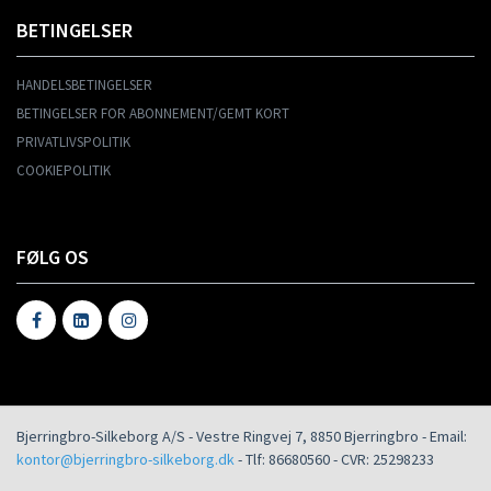
BETINGELSER
HANDELSBETINGELSER
BETINGELSER FOR ABONNEMENT/GEMT KORT
PRIVATLIVSPOLITIK
COOKIEPOLITIK
FØLG OS
Bjerringbro-Silkeborg A/S
-
Vestre Ringvej 7
,
8850
Bjerringbro
- Email:
kontor@bjerringbro-silkeborg.dk
- Tlf:
86680560
- CVR:
25298233