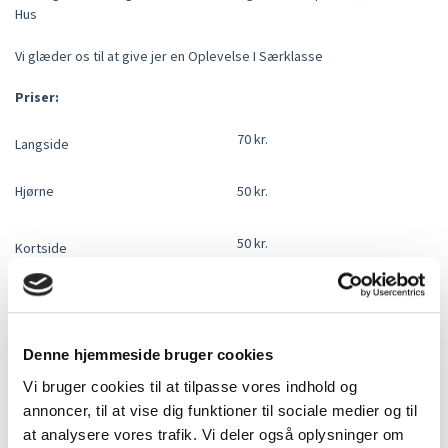
Hus
Vi glæder os til at give jer en Oplevelse I Særklasse
Priser:
70 kr.
Langside
Hjørne
50 kr.
50 kr.
Kortside
40 kr.
Ståplads Voksen
Gratis
Ståplads (0-6 år)
Denne hjemmeside bruger cookies
Vi bruger cookies til at tilpasse vores indhold og
*Priser er ekskl. gebyr
annoncer, til at vise dig funktioner til sociale medier og til
Grupper eller Handicappladser
at analysere vores trafik. Vi deler også oplysninger om
Ved gruppebestilling eller bestilling af handicappladser og billetter