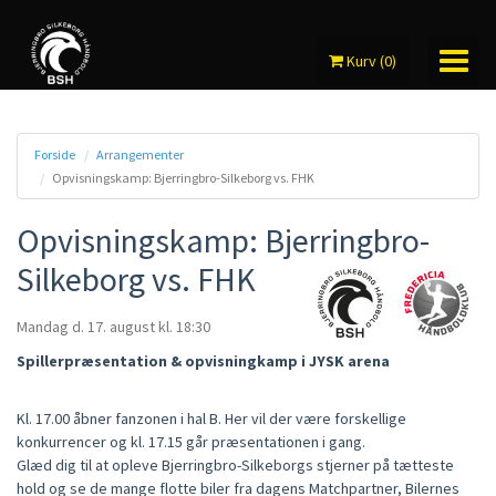
Kurv
(
0
)
Forside
Arrangementer
Opvisningskamp: Bjerringbro-Silkeborg vs. FHK
MIN KONTO
Opvisningskamp: Bjerringbro-
Silkeborg vs. FHK
SÆSONKORT
ARRANGEMENTER
Mandag d. 17. august
kl. 18:30
FANSPISNING
Spillerpræsentation & opvisningkamp i JYSK arena
Kl. 17.00 åbner fanzonen i hal B. Her vil der være forskellige
konkurrencer og kl. 17.15 går præsentationen i gang.
Glæd dig til at opleve Bjerringbro-Silkeborgs stjerner på tætteste
hold og se de mange flotte biler fra dagens Matchpartner, Bilernes